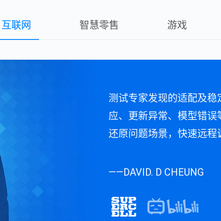
互联网
智慧零售
游戏
测试专家发现的适配及稳
在几次测合作过程中，WeTes
应、更新异常、模型错误
Crash、拉起失败、安
还原问题场景，快速远程
影响的用户范围下降了93
——DAVID. D CHEUNG