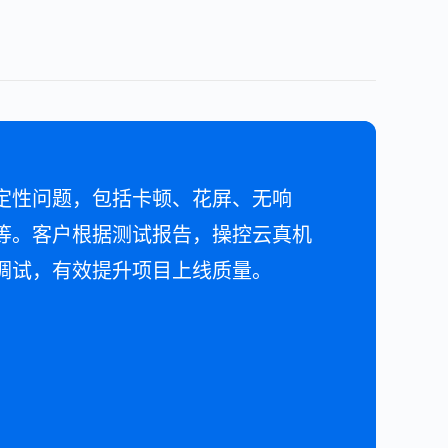
定性问题，包括卡顿、花屏、无响
t累计为bilibili诊断测试APP
等。客户根据测试报告，操控云真机
装失败、进程退出等上百个兼容问题，
调试，有效提升项目上线质量。
%左右。