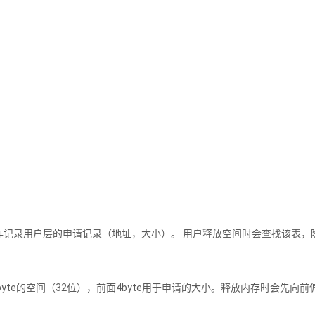
作记录用户层的申请记录（地址，大小）。 用户释放空间时会查找该表，
byte的空间（32位），前面4byte用于申请的大小。释放内存时会先向前