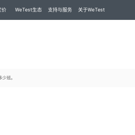
定价
WeTest生态
支持与服务
关于WeTest
加了多少班。
。