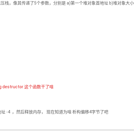
，像其传递了5个参数，分别是 a)第一个堆对象首地址 b)堆对象大小
ting destructor 这个函数干了啥
前面将 对象首地址 -4 ，然后释放内存， 现在知道为啥 析构偏移4字节了吧