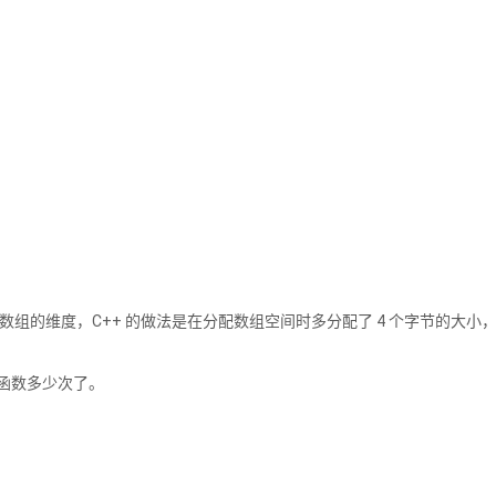
存数组的维度，C++ 的做法是在分配数组空间时多分配了 4 个字节的大小
析构函数多少次了。