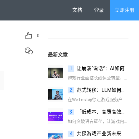
文档
登录
立即注册
0
最新文章
1
让崩溃“说话”：AI如何在噪声中识别根因信号？
游戏行业面临长线运营转型，崩溃治理成为关键挑战。腾讯CrashSight平台推出AI驱动的三大创新方案，推动游戏质量保障进入智能时代。
2
范式转移：LLM如何重塑游戏自动化测试的底层逻辑
在WeTest与徐汇游戏服务产业中心合办的一场以“游戏AI技术提效”为主题的前沿技术研讨中，腾讯专家展示了基于LLM的智能体如何为游戏测试注入“认知智能”，从而重新定义自动化测试的边界与价值。
3
「低成本、高质高效」WeTest AI翻译限时免费
如何突破语言壁垒，让游戏内容原汁原味地触达全球玩家？腾讯WeTest团队在提供LQA外，推出的AI翻译服务，正为这一难题提供全新解法。项目可根据自己的项目情况，选择适合的业务。
4
共探游戏产业新未来，AI与云发行成提效增值核心引擎