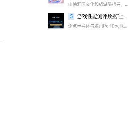
由徐汇区文化和旅游局指导，腾讯WeTest等联合主办的“解锁游戏提效增值新范式”专场分享会成功落幕。活动聚焦游戏产业最前沿的AI与云技术，吸引了近百位游戏、金融、泛互联网行业从业者参与。
，
5
游戏性能测评数据“上新” 一图读懂逐点半导体与腾讯PerfDog联合打造的 “帧生成”指标
逐点半导体与腾讯PerfDog联合打造的 “帧生成”指标，一图带你读懂！