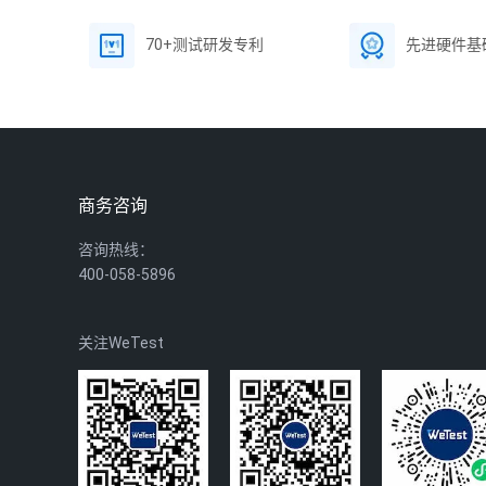
70+测试研发专利
先进硬件基
商务咨询
咨询热线：
400-058-5896
关注WeTest