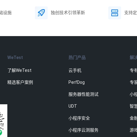
础设施
独创技术引领革新
支持定
WeTest
热门产品
解
了解WeTest
云手机
专
精选客户案例
PerfDog
专
服务器性能测试
小
UDT
智
小程序安全
金
小程序云测服务
游