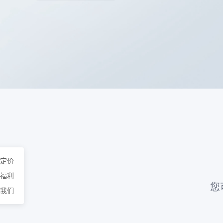
定价
福利
您
我们