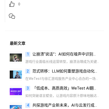
0
最新文章
1
让崩溃“说话”：AI如何在噪声中识别根因信号？
游戏行业面临长线运营转型，崩溃治理成为关键挑战。腾讯CrashSight平台推出AI驱动的三大创新方案，推动游戏质量保障进入智能时代。
2
范式转移：LLM如何重塑游戏自动化测试的底层逻辑
在WeTest与徐汇游戏服务产业中心合办的一场以“游戏AI技术提效”为主题的前沿技术研讨中，腾讯专家展示了基于LLM的智能体如何为游戏测试注入“认知智能”，从而重新定义自动化测试的边界与价值。
3
「低成本、高质高效」WeTest AI翻译限时免费
如何突破语言壁垒，让游戏内容原汁原味地触达全球玩家？腾讯WeTest团队在提供LQA外，推出的AI翻译服务，正为这一难题提供全新解法。项目可根据自己的项目情况，选择适合的业务。
4
共探游戏产业新未来，AI与云发行成提效增值核心引擎