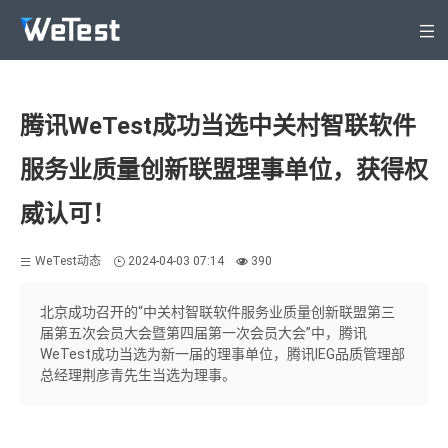
产品
解决方案
腾讯WeTest成功当选中关村智联软件
安全专区
服务业质量创新联盟理事单位，获得权
定价
威认可！
WeTest生态
支持与服务
WeTest动态
2024-04-03 07:14
390
关于WeTest
文档
北京成功召开的“中关村智联软件服务业质量创新联盟第三
届第五次会员大会暨第四届第一次会员大会”中，腾讯
登录
WeTest成功当选为新一届的理事单位，腾讯IEG品质管理部
立即注册
总经理荆彦青先生当选为理事。