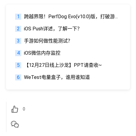
1
跨越界限！PerfDog Evo(v10.0)版，打破游戏与APP性能测试壁垒！
2
iOS Push详述，了解一下？
3
手游如何做性能测试？
4
iOS微信内存监控
5
【12月27日线上沙龙】PPT请查收~
6
WeTest电量盒子，谁用谁知道
0