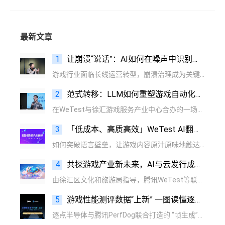
最新文章
1
让崩溃“说话”：AI如何在噪声中识别根因信号？
游戏行业面临长线运营转型，崩溃治理成为关键挑战。腾讯CrashSight平台推出AI驱动的三大创新方案，推动游戏质量保障进入智能时代。
2
范式转移：LLM如何重塑游戏自动化测试的底层逻辑
在WeTest与徐汇游戏服务产业中心合办的一场以“游戏AI技术提效”为主题的前沿技术研讨中，腾讯专家展示了基于LLM的智能体如何为游戏测试注入“认知智能”，从而重新定义自动化测试的边界与价值。
3
「低成本、高质高效」WeTest AI翻译限时免费
如何突破语言壁垒，让游戏内容原汁原味地触达全球玩家？腾讯WeTest团队在提供LQA外，推出的AI翻译服务，正为这一难题提供全新解法。项目可根据自己的项目情况，选择适合的业务。
4
共探游戏产业新未来，AI与云发行成提效增值核心引擎
由徐汇区文化和旅游局指导，腾讯WeTest等联合主办的“解锁游戏提效增值新范式”专场分享会成功落幕。活动聚焦游戏产业最前沿的AI与云技术，吸引了近百位游戏、金融、泛互联网行业从业者参与。
5
游戏性能测评数据“上新” 一图读懂逐点半导体与腾讯PerfDog联合打造的 “帧生成”指标
逐点半导体与腾讯PerfDog联合打造的 “帧生成”指标，一图带你读懂！