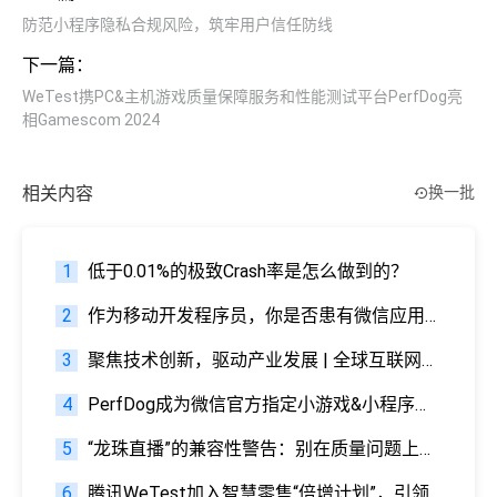
防范小程序隐私合规风险，筑牢用户信任防线
下一篇：
WeTest携PC&主机游戏质量保障服务和性能测试平台PerfDog亮
相Gamescom 2024
相关内容
换一批
1
低于0.01%的极致Crash率是怎么做到的？
2
作为移动开发程序员，你是否患有微信应用号“恐惧症”？
3
聚焦技术创新，驱动产业发展 | 全球互联网创新技术委员会正式成立
4
PerfDog成为微信官方指定小游戏&小程序性能测试工具
5
“龙珠直播”的兼容性警告：别在质量问题上掉链子
6
腾讯WeTest加入智慧零售“倍增计划”，引领微信小程序质量优化