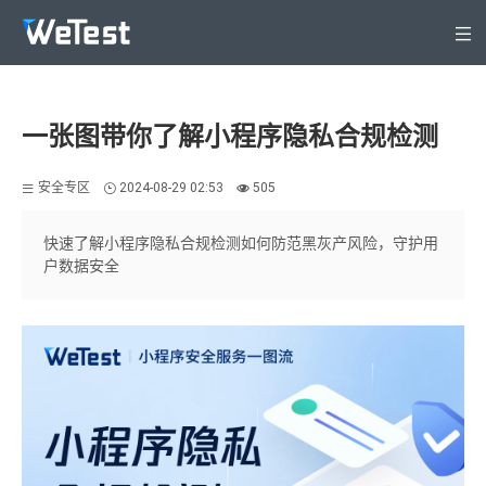
产品
解决方案
一张图带你了解小程序隐私合规检测
安全专区
安全专区
2024-08-29 02:53
505
定价
WeTest生态
快速了解小程序隐私合规检测如何防范黑灰产风险，守护用
户数据安全
支持与服务
关于WeTest
文档
登录
立即注册