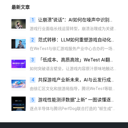
最新文章
1
让崩溃“说话”：AI如何在噪声中识别根因信号？
游戏行业面临长线运营转型，崩溃治理成为关键挑战。腾讯CrashSight平台推出AI驱动的三大创新方案，推动游戏质量保障进入智能时代。
2
范式转移：LLM如何重塑游戏自动化测试的底层逻辑
在WeTest与徐汇游戏服务产业中心合办的一场以“游戏AI技术提效”为主题的前沿技术研讨中，腾讯专家展示了基于LLM的智能体如何为游戏测试注入“认知智能”，从而重新定义自动化测试的边界与价值。
3
「低成本、高质高效」WeTest AI翻译限时免费
如何突破语言壁垒，让游戏内容原汁原味地触达全球玩家？腾讯WeTest团队在提供LQA外，推出的AI翻译服务，正为这一难题提供全新解法。项目可根据自己的项目情况，选择适合的业务。
4
共探游戏产业新未来，AI与云发行成提效增值核心引擎
由徐汇区文化和旅游局指导，腾讯WeTest等联合主办的“解锁游戏提效增值新范式”专场分享会成功落幕。活动聚焦游戏产业最前沿的AI与云技术，吸引了近百位游戏、金融、泛互联网行业从业者参与。
5
游戏性能测评数据“上新” 一图读懂逐点半导体与腾讯PerfDog联合打造的 “帧生成”指标
逐点半导体与腾讯PerfDog联合打造的 “帧生成”指标，一图带你读懂！