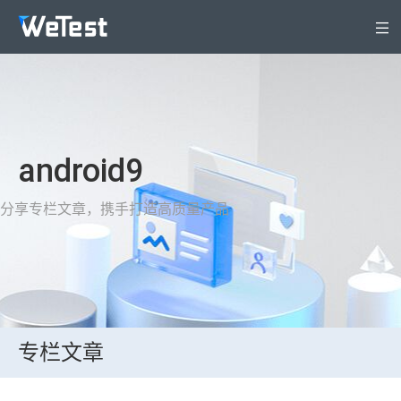
产品
解决方案
安全专区
android9
定价
WeTest生态
分享专栏文章，携手打造高质量产品
支持与服务
关于WeTest
文档
登录
立即注册
专栏文章